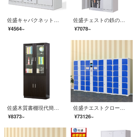
佐盛キャバクネットトタンのチェイストロッカーの钢制资料棚の広さの中から六回まで
佐盛チェストの鉄の皮の箱の書類棚の鋼製の資料の箱のロッカーは2節を通して厚い金を加えます。
¥4564~
¥7078~
佐盛木質書棚現代簡単予約チェストフリーセット書棚家庭用ロッカーオフィス資料棚黒胡桃色Cタイプ
佐盛チエストクロークスーパーマーケットのロッカー48ドアの顔認識有料8インチスクリーンの青い
¥8373~
¥73126~