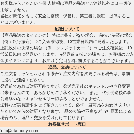
お客様からいただいた個 人情報は商品の発送とご連絡以外には一切使
用致しません。
当社が責任をもって安全に蓄積・保管し、第三者に譲渡・提供するこ
とはございません。
配送について
【商品発送のタイミング】 特にご指定がない場合、 前払い決済の場合
（例：銀行振込）⇒ご入金確認後、10営業日以内に発送いたします。
上記以外の決済の場合 （例：クレジットカード）⇒ご注文確認後、10
営業日以内に発送いたします。 ※発送前支払いの場合は、お客様のご入
金タイミングにより、お届け予定日が2日前後することがございます。
返品、交換について
ご注文をキャンセルされる場合や注文内容を変更される場合は、事前
に必ずご連絡ください。
発送前であれば対応可能ですが、発送完了後のキャンセルや内容変更
出来ませんので、あらかじめご了承ください。 また、代引発送後の事
前連絡のないキャンセルは一切承ることができません。
送料など実費請求させて頂きますので、必ず一度商品をお受け取りい
ただいてからの対応となります。 品の欠陥や不良など当社原因による
場合のみ、返品・交換を受け付けております。
お客様サポート窓口
info@etamedya.com