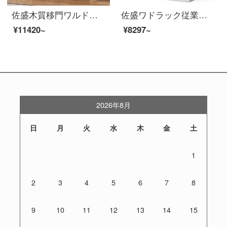
佐盛木質移門ワルドブ社員寮の箪笥押し障子ロッカー収納棚柚木色1.2メートル幅
佐盛ワドラック従業員ロッカーロッカーロッカーロッカーロッカーロッカー18ドアに厚いお金を入れてください。
¥11420~
¥8297~
2026年8月
日
月
火
水
木
金
土
1
2
3
4
5
6
7
8
9
10
11
12
13
14
15