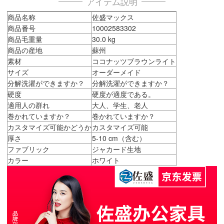
アイテム説明
商品名称
佐盛マックス
商品番号
10002583302
商品毛重量
30.0 kg
商品の産地
蘇州
素材
ココナッツブラウンライト
サイズ
オーダーメイド
分解洗濯ができますか？
分解洗濯ができますか？
硬度
硬度が適度である。
適用人の群れ
大人、学生、老人
巻かれていますか？
巻かれていますか？
カスタマイズ可能かどうか
カスタマイズ可能
厚さ
5-10 cm（含む）
ファブリック
ジャカード生地
カラー
ホワイト