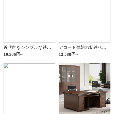
近代的なシンプルな鉄のベッドは1.5メートル1.8鉄骨のダブルベッドのネットの赤い王女のシングルの鉄のベッドは軽奢で北欧の1メートルの2つの嘉際の黒色の鳳の尾+20 CMのスプリングマットの補強は骨格の金の1500 mm*1900 mmを並べます
アコード皇朝の私鉄ベッド鉄床1.5回ベッドに横になる鉄芸ペア1.5 m insネットの紅加厚は簡単です。現代の軽さ1.8 mの鉄骨のシングルルームの北欧の黒いベッドに20 cmのスプリングマットをプラスして1350 mm*2000 mmです。
10,506円~
12,588円~