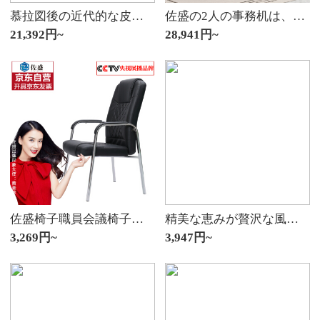
慕拉図後の近代的な皮の芸の寝床の板の軽さの贅沢な皮のベッドのついたての1.8メートルの枕元の柔らかい包みの主な寝台のinsは簡単にダブルベッドの頭を約束して金めっきの工芸の一つのベッドの頭+2つのベッドのヘッドの戸棚(718〓台の黒色)の2.0メートルを背負います。
佐盛の2人の事務机は、実木皮デカクと対面しています。テーブル経理の財務デスク長さは1.6 m*幅1.2 mです。
21,392円~
28,941円~
佐盛椅子職員会議椅子弓形椅子家庭用椅子レジャー椅子
精美な恵みが贅沢な風にシンプルになった後、現代のベッドヘッド棚の高光ミニ・小型・高奢な北欧ins寝室の物置きが多機能星夜黒-軽豪華なベッドヘッド棚（包装設置）
3,269円~
3,947円~