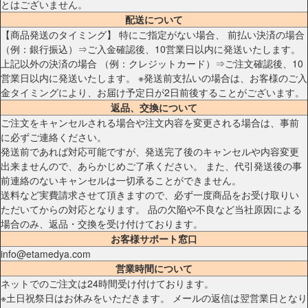
とはございません。
配送について
【商品発送のタイミング】 特にご指定がない場合、 前払い決済の場合
（例：銀行振込）⇒ご入金確認後、10営業日以内に発送いたします。
上記以外の決済の場合 （例：クレジットカード）⇒ご注文確認後、10
営業日以内に発送いたします。 ※発送前支払いの場合は、お客様のご入
金タイミングにより、お届け予定日が2日前後することがございます。
返品、交換について
ご注文をキャンセルされる場合や注文内容を変更される場合は、事前
に必ずご連絡ください。
発送前であれば対応可能ですが、発送完了後のキャンセルや内容変更
出来ませんので、あらかじめご了承ください。 また、代引発送後の事
前連絡のないキャンセルは一切承ることができません。
送料など実費請求させて頂きますので、必ず一度商品をお受け取りい
ただいてからの対応となります。 品の欠陥や不良など当社原因による
場合のみ、返品・交換を受け付けております。
お客様サポート窓口
info@etamedya.com
営業時間について
ネットでのご注文は24時間受け付けております。
※土日祝祭日はお休みをいただきます。 メールの返信は翌営業日となり