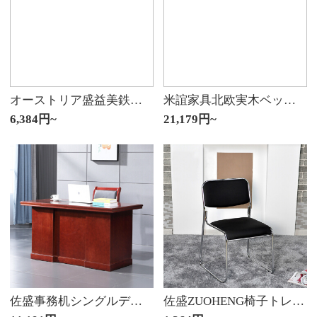
オーストリア盛益美鉄芸ベッド軽奢鉄床鉄骨架床北ヨーロッパ式ins風現代簡単プリンセスベッドのシングルペア1.518メートル01砂を研ぐ黒1.5*2.0メートル
米誼家具北欧実木ベッド現代簡単工業風1.5 m 1.8 mダブルベッドマンション家具白蝋木真皮軟包意式極简主臥床黒ベッドセット+ナノPU皮寄贈1500*2000
6,384円~
21,179円~
佐盛事務机シングルデスクデスクデスクデスクマネージャーデスク1.6 mシングルテーブル
佐盛ZUOHENG椅子トレーニングチェア黒