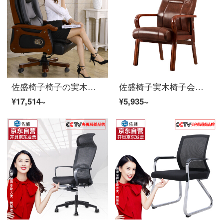
佐盛椅子椅子の実木総裁椅子の人体工学椅子は、回転椅子の西皮に横になることができます。
佐盛椅子実木椅子会議椅子書斎椅子家庭麻雀椅子茶褐色西皮+ラテックススプリングシートシートシートシートクッション
¥17,514~
¥5,935~