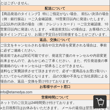
とはございません。
配送について
【商品発送のタイミング】 特にご指定がない場合、 前払い決済の場合
（例：銀行振込）⇒ご入金確認後、10営業日以内に発送いたします。
上記以外の決済の場合 （例：クレジットカード）⇒ご注文確認後、10
営業日以内に発送いたします。 ※発送前支払いの場合は、お客様のご入
金タイミングにより、お届け予定日が2日前後することがございます。
返品、交換について
ご注文をキャンセルされる場合や注文内容を変更される場合は、事前
に必ずご連絡ください。
発送前であれば対応可能ですが、発送完了後のキャンセルや内容変更
出来ませんので、あらかじめご了承ください。 また、代引発送後の事
前連絡のないキャンセルは一切承ることができません。
送料など実費請求させて頂きますので、必ず一度商品をお受け取りい
ただいてからの対応となります。 品の欠陥や不良など当社原因による
場合のみ、返品・交換を受け付けております。
お客様サポート窓口
info@etamedya.com
営業時間について
ネットでのご注文は24時間受け付けております。
※土日祝祭日はお休みをいただきます。 メールの返信は翌営業日となり