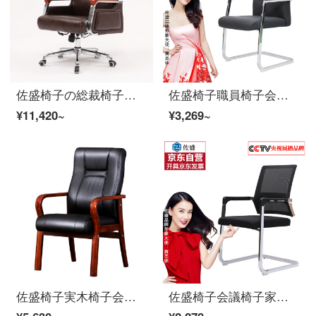
佐盛椅子の総裁椅子と人体工学椅子は横になることができます。
佐盛椅子職員椅子会議椅子弓形椅子家庭用椅子レジャー椅子
¥11,420~
¥3,269~
佐盛椅子実木椅子会議椅子書斎椅子家庭麻雀椅子黒西皮＋スプリングシートシートシート
佐盛椅子会議椅子家庭用弓形足商談椅子レセプションチェアファッションネットチェア