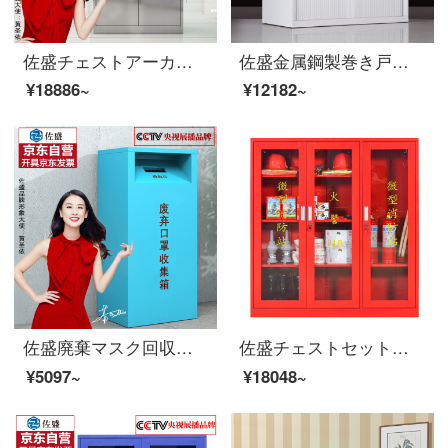
佐盛チェストアーカイブキャビネットオフィス資料棚ロッカーロッカー医療器械キャビネット304ステンレス西洋薬箱
佐盛金属鋼製巻き戸棚巻き簾ドアチャイルド収縮ドア押し開け戸棚棚棚暖白巻き戸棚1400高
¥18886~
¥12182~
佐盛廃棄マスク回収箱医療ゴミ回収箱公共場所マスク収集箱
佐盛チェストセット消防設備器材保管棚消火器保管箱安全器材箱1600*1400*400付属品
¥5097~
¥18048~