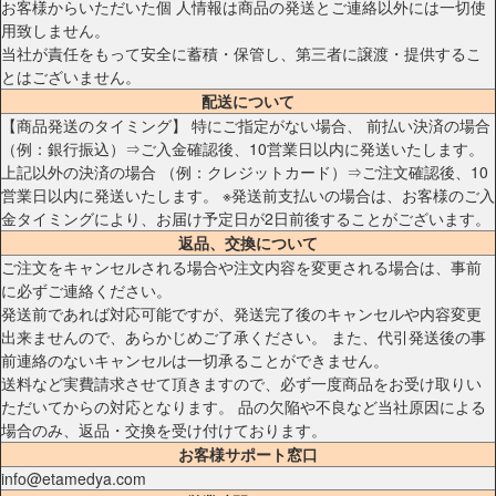
お客様からいただいた個 人情報は商品の発送とご連絡以外には一切使
用致しません。
当社が責任をもって安全に蓄積・保管し、第三者に譲渡・提供するこ
とはございません。
配送について
【商品発送のタイミング】 特にご指定がない場合、 前払い決済の場合
（例：銀行振込）⇒ご入金確認後、10営業日以内に発送いたします。
上記以外の決済の場合 （例：クレジットカード）⇒ご注文確認後、10
営業日以内に発送いたします。 ※発送前支払いの場合は、お客様のご入
金タイミングにより、お届け予定日が2日前後することがございます。
返品、交換について
ご注文をキャンセルされる場合や注文内容を変更される場合は、事前
に必ずご連絡ください。
発送前であれば対応可能ですが、発送完了後のキャンセルや内容変更
出来ませんので、あらかじめご了承ください。 また、代引発送後の事
前連絡のないキャンセルは一切承ることができません。
送料など実費請求させて頂きますので、必ず一度商品をお受け取りい
ただいてからの対応となります。 品の欠陥や不良など当社原因による
場合のみ、返品・交換を受け付けております。
お客様サポート窓口
info@etamedya.com