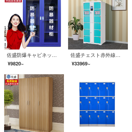
佐盛防爆キャビネット警器備蓄キャビネット対テロ装備キャビネット安保器材備蓄箱1600*1200*400
佐盛チェスト赤外線バーコードロッカーの整理コードショッピングモールのスマートキャビネットのパスワードは、オンラインの指紋ロッカー12ドアの顔の識別結果グリーンです。
¥9820~
¥33969~