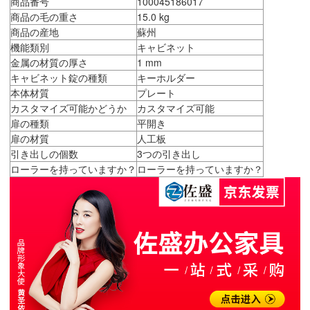
商品番号
100045186017
商品の毛の重さ
15.0 kg
商品の産地
蘇州
機能類別
キャビネット
金属の材質の厚さ
1 mm
キャビネット錠の種類
キーホルダー
本体材質
プレート
カスタマイズ可能かどうか
カスタマイズ可能
扉の種類
平開き
扉の材質
人工板
引き出しの個数
3つの引き出し
ローラーを持っていますか？
ローラーを持っていますか？