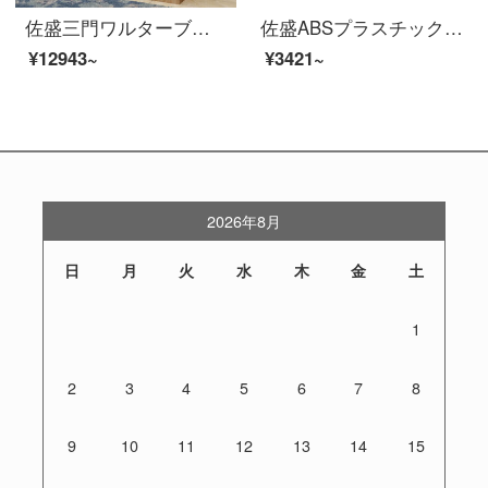
佐盛三門ワルターブルック木質ワルターブルブ従業員箪笥現代簡単箪笥浅い胡桃色
佐盛ABSプラスチックワルドラックジム防水ロッカー学生カバンロッカー従業員更衣室青色620*390*500
¥12943~
¥3421~
2026年8月
日
月
火
水
木
金
土
1
2
3
4
5
6
7
8
9
10
11
12
13
14
15