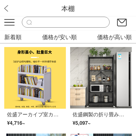
本棚
ボス家具
新着順
価格が安い順
価格が高い順
佐盛アーカイブ室カート図書館ワゴンワゴン静音移動本棚三階カバー本車
佐盛鋼製の折り畳み棚棚棚棚棚棚バルコニー多層棚本棚
¥4,716~
¥5,097~