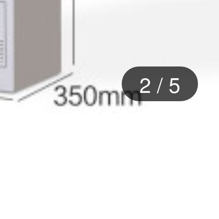
2
/
5