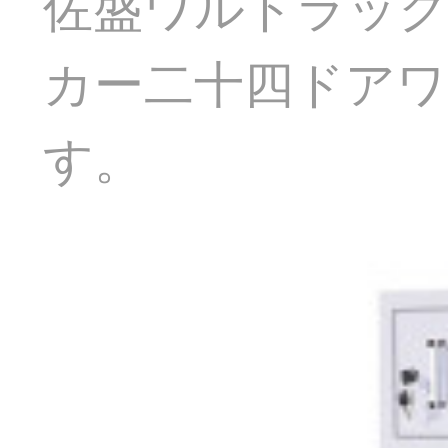
佐盛ワルドラッ
カー二十四ドアワ
す。