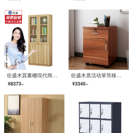
佐盛木質書棚現代簡単予約チェスト自由組合書棚家庭用ロッカー事務室資料棚浅い胡桃色Cタイプ
佐盛木质活动箪笥移动箪屋のチェスト资料ロッカーの机の下にある小さな戸棚のミニバンの赤い栗色
¥8373~
¥3345~