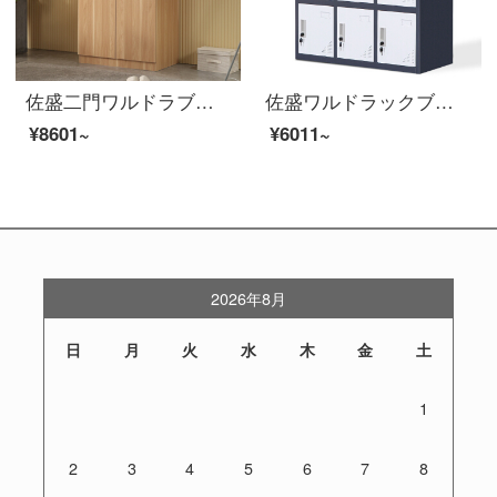
佐盛二門ワルドラブ木質ワウドロブ社員箪笥現代簡単箪笥浅い胡桃色
佐盛ワルドラックブキャビネットロッカー鉄皮茶水箪笥箪笥の下駄箱カバー色九門
¥8601~
¥6011~
2026年8月
日
月
火
水
木
金
土
1
2
3
4
5
6
7
8