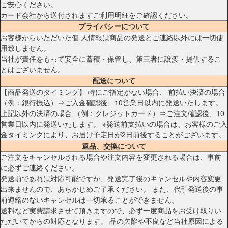
ご安心ください。
カード会社から送付されますご利用明細をご確認ください。
プライバシーについて
お客様からいただいた個 人情報は商品の発送とご連絡以外には一切使
用致しません。
当社が責任をもって安全に蓄積・保管し、第三者に譲渡・提供するこ
とはございません。
配送について
【商品発送のタイミング】 特にご指定がない場合、 前払い決済の場合
（例：銀行振込）⇒ご入金確認後、10営業日以内に発送いたします。
上記以外の決済の場合 （例：クレジットカード）⇒ご注文確認後、10
営業日以内に発送いたします。 ※発送前支払いの場合は、お客様のご入
金タイミングにより、お届け予定日が2日前後することがございます。
返品、交換について
ご注文をキャンセルされる場合や注文内容を変更される場合は、事前
に必ずご連絡ください。
発送前であれば対応可能ですが、発送完了後のキャンセルや内容変更
出来ませんので、あらかじめご了承ください。 また、代引発送後の事
前連絡のないキャンセルは一切承ることができません。
送料など実費請求させて頂きますので、必ず一度商品をお受け取りい
ただいてからの対応となります。 品の欠陥や不良など当社原因による