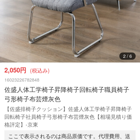
3
/
6
2,050円
(税込み)
16023226782848
佐盛人体工学椅子昇降椅子回転椅子職員椅子
弓形椅子布芸煙灰色
【佐盛排椅子クッション】佐盛人体工学椅子昇降椅子
回転椅子社員椅子弓形椅子布芸煙灰色【相場見積り価
格評定】-京東
ここで表示されるのは商品原価です。代理費用、送