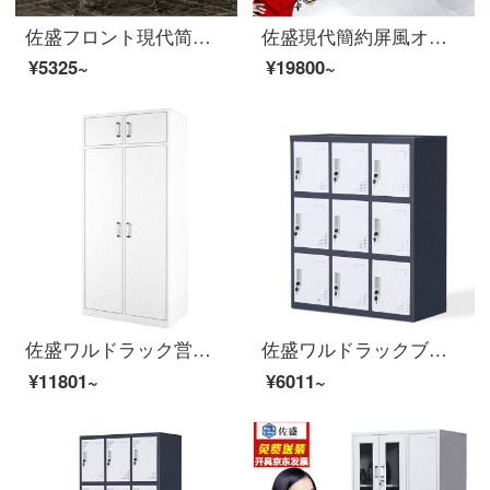
佐盛フロント現代简约カウンターのミニカウンターの服はレジの受付長1.0 m*幅0.38 mです。
佐盛現代簡約屏風オフィスデスクのスタッフテーブルセットのデスク従業員テーブルのスタッフが二人の席を仕切っています。
¥5325~
¥19800~
佐盛ワルドラック営具寮の兵士のクロークアイテム棚鉄皮ロッカー二ドアの更衣室とトップボックスの厚い営具のカスタマイズ金
佐盛ワルドラックブキャビネットロッカー鉄皮茶水箪笥箪笥の下駄箱カバー色九門
¥11801~
¥6011~