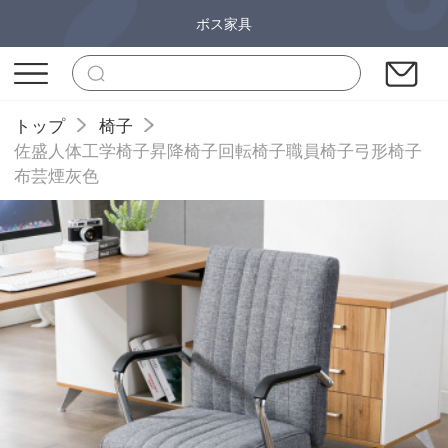
ボス家具
トップ
椅子
佐盛人体工学椅子昇降椅子回転椅子職員椅子弓形椅子
布芸煙灰色