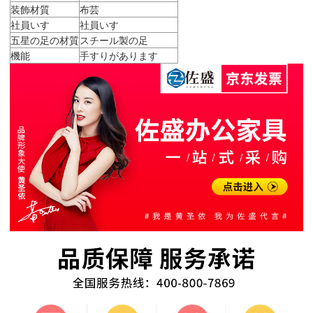
装飾材質
布芸
社員いす
社員いす
五星の足の材質
スチール製の足
機能
手すりがあります