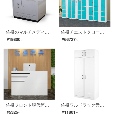
佐盛のマルチメディアの教壇のニュース教室の先生の鋼制の中で訴える講演台のディスプレイの監視・制御台のデスクの操作台の多機能のデカク
佐盛チエストクロークスーパーマーケットロッカー48門果緑微信スキャンコード
¥19800~
¥66727~
佐盛フロント現代简约カウンターのミニカウンターの服はレジの受付長1.0 m*幅0.38 mです。
佐盛ワルドラック営具寮の兵士のクロークアイテム棚鉄皮ロッカー二ドアの更衣室とトップボックスの厚い営具のカスタマイズ金
¥5325~
¥11801~