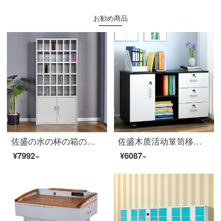
お勧め商品
佐盛の水の杯の箱のお茶の水の箱の従業員の食器棚の水の杯は棚の鋼製のロッカーの30格を保管します。
佐盛木质活动箪笥移动棚棚棚チェスト资料ロッカー机の下にある小さな戸棚の小さなキャバクラ
¥7992~
¥6087~