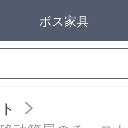
ボス家具
スト