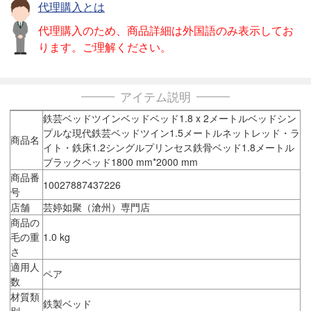
代理購入とは
代理購入のため、商品詳細は外国語のみ表示してお
ります。ご理解ください。
アイテム説明
鉄芸ベッドツインベッドベッド1.8 x 2メートルベッドシン
プルな現代鉄芸ベッドツイン1.5メートルネットレッド・ラ
商品名
イト・鉄床1.2シングルプリンセス鉄骨ベッド1.8メートル
ブラックベッド1800 mm*2000 mm
商品番
10027887437226
号
店舗
芸婷如聚（滄州）専門店
商品の
毛の重
1.0 kg
さ
適用人
ペア
数
材質類
鉄製ベッド
別