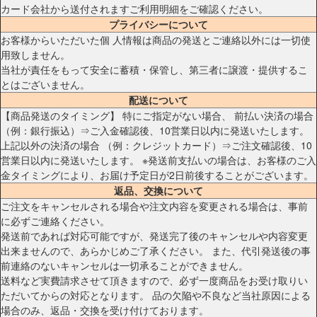
カード会社から送付されますご利用明細をご確認ください。
プライバシーについて
お客様からいただいた個 人情報は商品の発送とご連絡以外には一切使
用致しません。
当社が責任をもって安全に蓄積・保管し、第三者に譲渡・提供するこ
とはございません。
配送について
【商品発送のタイミング】 特にご指定がない場合、 前払い決済の場合
（例：銀行振込）⇒ご入金確認後、10営業日以内に発送いたします。
上記以外の決済の場合 （例：クレジットカード）⇒ご注文確認後、10
営業日以内に発送いたします。 ※発送前支払いの場合は、お客様のご入
金タイミングにより、お届け予定日が2日前後することがございます。
返品、交換について
ご注文をキャンセルされる場合や注文内容を変更される場合は、事前
に必ずご連絡ください。
発送前であれば対応可能ですが、発送完了後のキャンセルや内容変更
出来ませんので、あらかじめご了承ください。 また、代引発送後の事
前連絡のないキャンセルは一切承ることができません。
送料など実費請求させて頂きますので、必ず一度商品をお受け取りい
ただいてからの対応となります。 品の欠陥や不良など当社原因による
場合のみ、返品・交換を受け付けております。