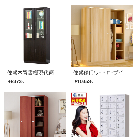
佐盛木質書棚現代簡単予約チェストフリーセット書棚家庭用ロッカーオフィス資料棚黒胡桃色Cタイプ
佐盛移门ワ-ドロ-ブイ木制の板式ワ-ドロ-ブ押入れが简约な现代経済ワ-ドロ-ブ180*80*50
¥8373~
¥10353~