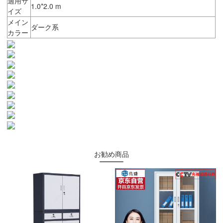
適用サ
1.0*2.0 m
イズ
メイン
ダーク系
カラー
お勧め商品