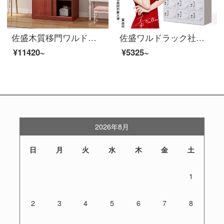
佐盛木質移門ワルドブ社員寮の箪笥押し障子ロッカー収納棚柚木色1.2メートル幅
佐盛ワルドラック社員ロッカーロッカーロッカーロッカー二十四ドアワルドラックブブ
¥11420~
¥5325~
2026年8月
日
月
火
水
木
金
土
1
2
3
4
5
6
7
8